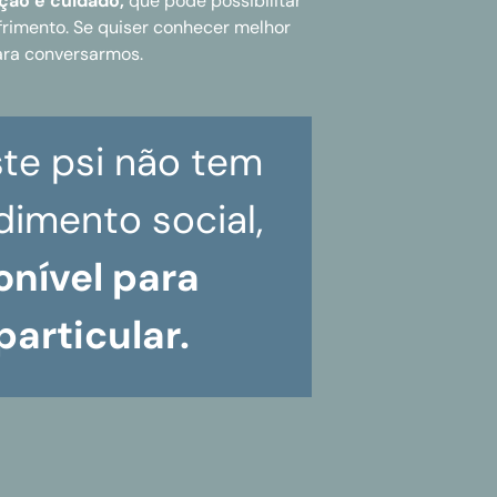
ção e cuidado,
que pode possibilitar
rimento. Se quiser conhecer melhor
para conversarmos.
te psi não tem
dimento social,
onível para
articular.