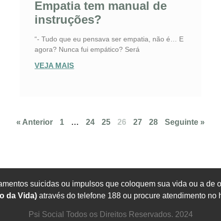
Empatia tem manual de
instruções?
“- Tudo que eu pensava ser empatia, não é… E
agora? Nunca fui empático? Será
VEJA MAIS
« Anterior
1
…
24
25
26
27
28
Seguinte »
mentos suicidas ou impulsos que coloquem sua vida ou a de ou
o da Vida)
através do telefone 188 ou procure atendimento no 
Psi Social Todos os Direitos Reservados. 2024