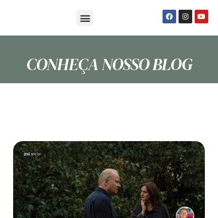
Sobre Nós
Seja um Psi Social
CONHEÇA NOSSO BLOG