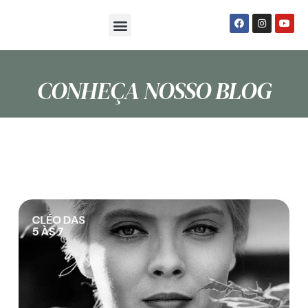
Sobre Nós
Seja um Psi Social
CONHEÇA NOSSO BLOG