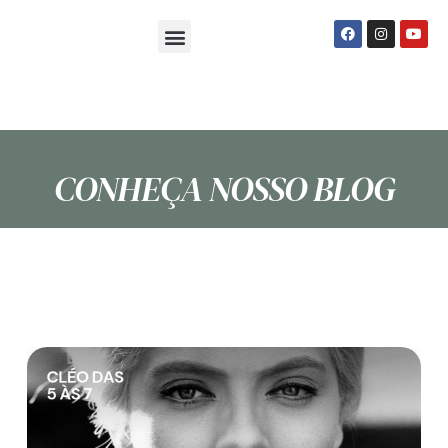
Sobre Nós
Seja um Psi Social
CONHEÇA NOSSO BLOG