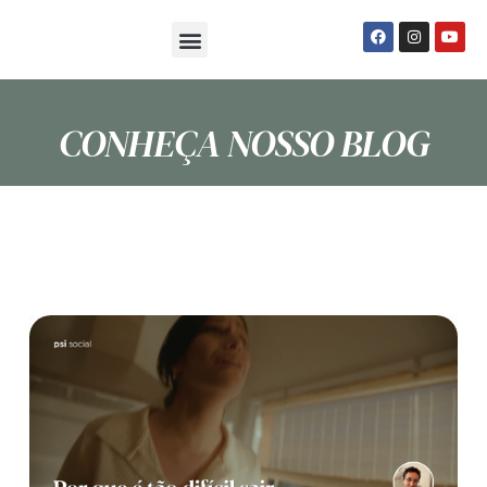
Sobre Nós
Seja um Psi Social
CONHEÇA NOSSO BLOG