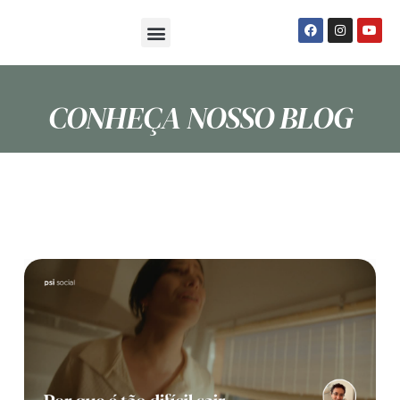
Sobre Nós
Seja um Psi Social
CONHEÇA NOSSO BLOG