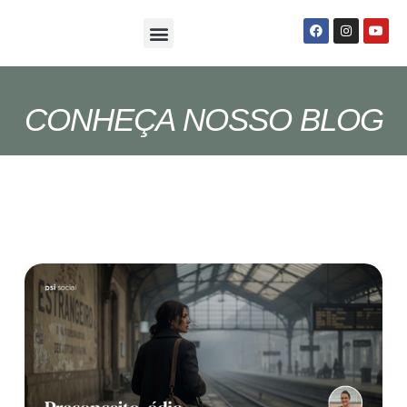
Sobre Nós
Seja um Psi Social
CONHEÇA NOSSO BLOG